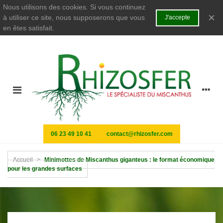
Nous utilisons des cookies. Si vous continuez
×
à utiliser ce site, nous supposerons que vous
J'accepte
en êtes satisfait.
06 23 49 10 41
contact@rhizosfer.com
Accueil
>
Minimottes de Miscanthus giganteus : le format économique
pour les grandes surfaces