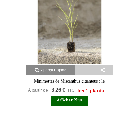
Aperçu Rapide
Minimottes de Miscanthus giganteus : le
format économique pour les grandes surfaces
3,26 €
A partir de :
TTC
les 1 plants
Afficher Plus