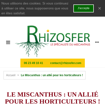
Nous utilisons des cookies. Si vous continuez
×
à utiliser ce site, nous supposerons que vous
J'accepte
en êtes satisfait.
06 23 49 10 41
contact@rhizosfer.com
Accueil
>
Le Miscanthus : un allié pour les horticulteurs !
LE MISCANTHUS : UN ALLIÉ
POUR LES HORTICULTEURS !